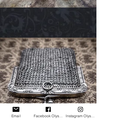
Others
Email
Facebook Olysantik古董店
Instagram Olysantik
立即購買