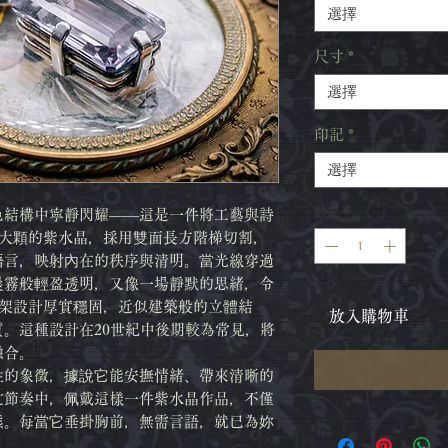
選擇
尺寸
*
選擇
印記
*
選擇
數量
*
色結構中寧靜閃耀——這是一件將工藝與詩
嵌大顆的紫水晶，採用雙面長方階梯切割，
語言，映射內在的秩序與清明。當光線穿過
晨霧般輕盈透明，又像一場靜默的思緒，令
框架設計厚實穩固，近似建築般的立體結
放入購物車
。這種設計在20世紀中後期較為常見，將
融合。
性的象徵，據說它能安撫情緒、帶來清晰的
忙節奏中，佩戴這樣一件紫水晶作品，不僅
態。每當它垂掛胸前，無需言語，就已為妳