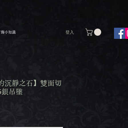
登入
首飾小知識
的沉靜之石】雙面切
5銀吊墜