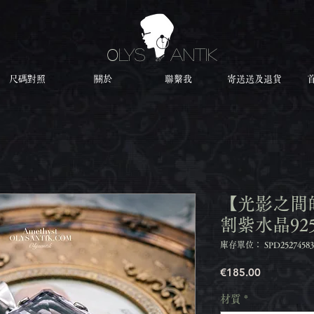
O
LYS ANTIK
尺碼對照
關於
聯繫我
寄送送及退貨
【光影之間
割紫水晶92
庫存單位： SPD25274583
價
€185.00
格
材質
*