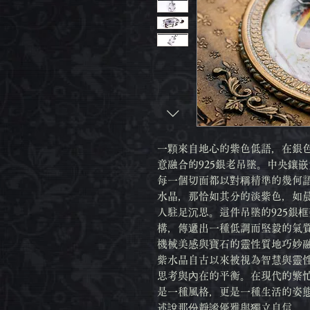
一顆來自地心的紫色低語，在銀
意融合的925銀老吊墜。中央鑲
每一個切面都以對稱精準的幾何
水晶，那恰如其分的淡紫色，如
人駐足沉思。這件吊墜的925銀
構，傳遞出一種低調而堅毅的氣質
機械美感與寶石的靈性質地巧妙
紫水晶自古以來被視為智慧與靈
思考與內在的平衡。在現代的繁
是一種風格，更是一種生活的姿
述說那份靜謐優雅與獨立自信。