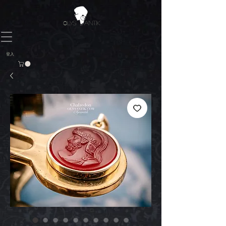
O
LYS ANTIK
登入