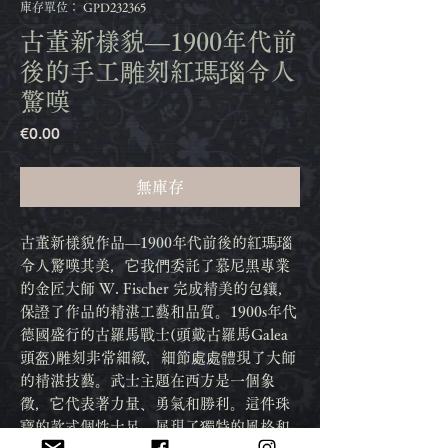
庫存單位： GPD232365
古董新樣貌—1900年代前
後的手工雕刻紅瑪瑙令人
驚嘆
價
€0.00
格
無庫存
古董新樣貌作品—1900年代前後的紅瑪瑙
令人驚嘆其美，它我們委託了慕尼黑專業
的金匠大師 W. Fischer 完成精美的包鑲，
保證了作品的精湛工藝和品質。1900s年代
德國盛行的古羅馬戰士(頭戴古羅馬Galea
頭盔)雕刻非常細緻，細節處處體現了大師
的精湛技藝。武士主題在西方是一個象
徵，它代表著力量、勇氣和勝利。這件珠
寶的款式個性十足，展現了獨特的風格和