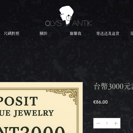
O
LYS ANTIK
尺碼對照
關於
聯繫我
寄送送及退貨
台幣3000
價
€86.00
格
數量
*