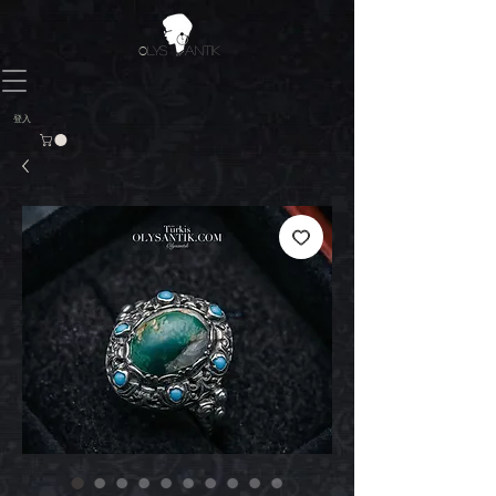
O
LYS ANTIK
登入