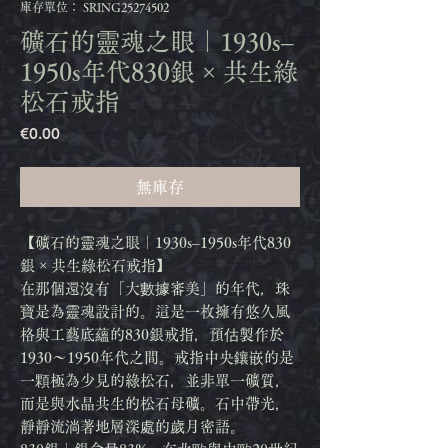
庫存單位： SRING25274502
礦石的靈魂之眼｜1930s–
1950s年代830銀 × 共生綠
松石戒指
價
€0.00
格
無庫存
【礦石的靈魂之眼｜1930s–1950s年代830
銀 × 共生綠松石戒指】
在那個還沒有「大數據審美」的年代，珠
寶是為靈魂設計的。這是一枚擁有悠久風
格與工藝底蘊的830銀戒指，預估製作於
1930～1950年代之間。戒指中央鑲嵌的是
一顆極為少見的綠松石，並非單一礦質，
而是與水晶共生的松石母礦。石中帶光，
靜靜流淌著地層深處的歲月密語。