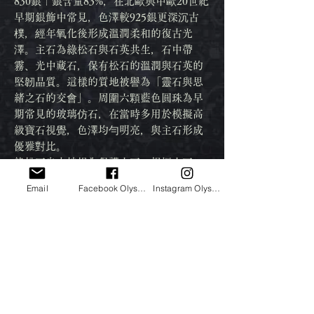
830銀｜銀含量83%，在北歐與中歐20世紀
早期銀飾中常見，色澤較925銀更深沉古
樸，經年氧化後形成溫潤柔和的復古光
澤。主石為綠松石與石英共生，石中帶
霧、光中藏石，保有松石的溫潤與石英的
堅韌晶質。這樣的質地被譽為「靈石與思
緒之石的交會」。周圍六顆藍色圓珠為早
期常見的玻璃仿石，在當時多用於模擬高
級寶石視覺，色澤均勻明亮，與主石形成
優雅對比。
綠松石自古被視為保護之石、祝福之石，
代表溝通、直覺與身心靈的連結。與石英
Email
Facebook Olysantik古董店
Instagram Olysantik
共生更增添其穩定能量場的特性，據信能
幫助佩戴者： 排解焦慮與雜念 提升表達與
自我信任 保持情緒平衡與靈性清明。
銀質自然氧化，寶石穩固無缺裂。
老件只有一枚，歲月無法複製。手工與時
間共同雕琢出的物件，它有靈魂、有溫
度，等待被珍惜與延續的故事。