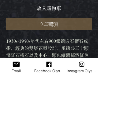
放入購物車
立即購買
1930s-1950s年代左右900銀鑲嵌石榴石戒
指，經典的雙層花型設計，爪鑲共三十顆
深紅石榴石以及中心一顆包鑲濃郁酒紅色
的美麗石榴石。被深信可以帶來保護力量
的石榴石是茜茜公主與18世紀至19世紀初
Email
Facebook Olysantik古董店
Instagram Olysantik
最受喜愛的寶石之一，人們相信它具有照
亮黑暗的能力，也象徵著忠貞不渝的愛
情，數千年來被視為信仰、堅貞與純樸的
象徵。配戴在指上，可見寶石閃閃發光特
別亮眼散發出華美的質感，使用900銀材質
又有點帥氣。
註: 戒指保留歲月痕跡尚未拋光，結緣後會
稍作翻新讓銀更顯潔白，謝謝。