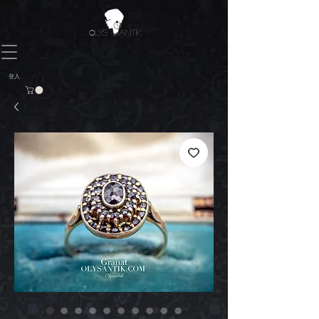
O
LYS ANTIK
登入