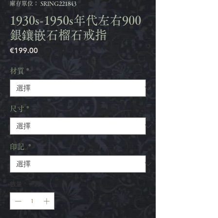
庫存單位： SRING221843
1930s-1950s年代左右900
銀鑲嵌石榴石戒指
價
€199.00
格
材質
*
尺寸
*
印記
*
數量
*